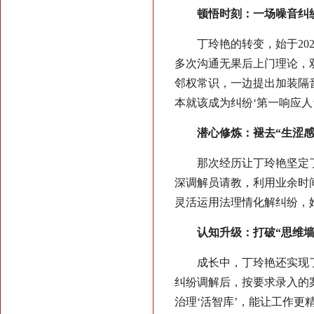
顿悟时刻：一场噪音纠
丁玲艳的转变，始于2
多次沟通无果后上门理论，
邻权常识，一边提出加装隔
本就该成为纠纷‘第一响应人’
潜心修炼：褪去“生涩感
那次经历让丁玲艳坚定了
深调解员请教，利用业余时
灵活运用法理情化解纠纷，
认知升级：打破“思维墙
成长中，丁玲艳还实现
纠纷调解后，按要求录入的
治理‘活智库’，能让工作