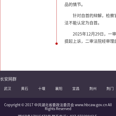
品的情节。
针对自首的辩解，检察
法不能认定为自首。
2025年12月29日
提起上诉，二审法院经审理
长安网群
武汉
黄石
十堰
襄阳
宜昌
荆州
荆门
Copyright © 2017 中共湖北省委政法委员会 www.hbcaw.gov.cn All
Rights Reserved