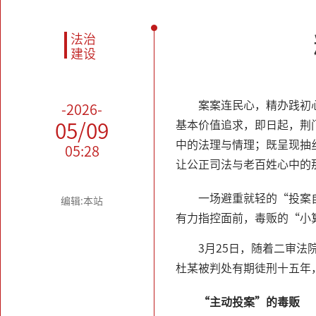
法治
建设
案案连民心，精办践初
-2026-
基本价值追求，即日起，荆
05/09
中的法理与情理；既呈现抽
05:28
让公正司法与老百姓心中的
一场避重就轻的“投案
编辑:本站
有力指控面前，毒贩的“小
3月25日，随着二审
杜某被判处有期徒刑十五年
“主动投案”的毒贩