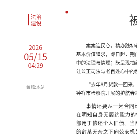
法治
建设
案案连民心，精办践初
-2026-
基本价值追求，即日起，荆
05/15
中的法理与情理；既呈现抽
04:29
让公正司法与老百姓心中的
“去年8月货款一回来
编辑:本站
钟祥市检察院开展的护航春
事情还要从一起合同
在明知自身无履约能力的
部用于偿还个人旧债。当
的薛某无奈之下向公安机