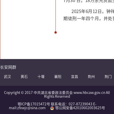
7月30 日，18万余元货
2025年6月12日
期徒刑一年四个月，并处
长安网群
武汉
黄石
十堰
襄阳
宜昌
荆州
荆门
Copyright © 2017 中共湖北省委政法委员会 www.hbcaw.gov.cn All
Rights Reserved
鄂ICP备17015472号 联系电话：027-87239043 E-
mail:zfxwjc@sina.com
鄂公网安备42010602003625号