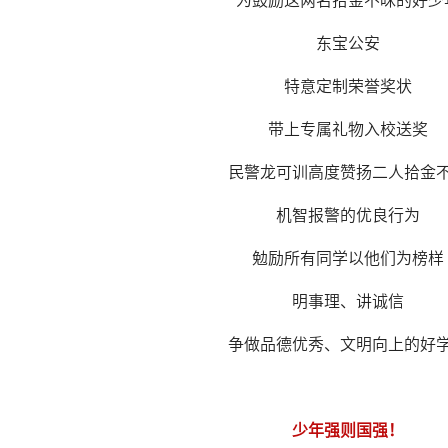
东宝公安
特意定制荣誉奖状
带上专属礼物入校送奖
民警龙可训高度赞扬二人拾金
机智报警的优良行为
勉励所有同学以他们为榜样
明事理、讲诚信
争做品德优秀、文明向上的好
少年强则国强！