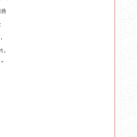
表扬
士
的，
片，
！”