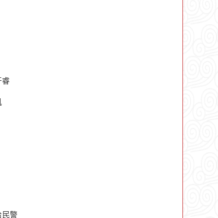
开睿
机
给民警