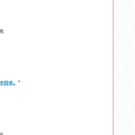
熊
还回去。”
年