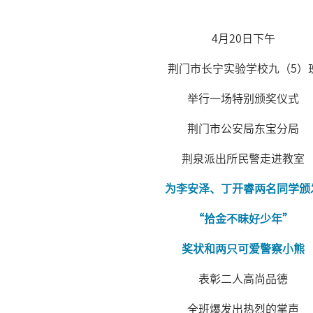
4月20日下午
荆门市长宁实验学校九（5）
举行一场特别颁奖仪式
荆门市公安局东宝分局
荆泉派出所民警走进教室
为李安泽、丁开睿两名同学颁
“拾金不昧好少年”
奖状和
两只可爱警察小熊
表彰二人高尚品德
全班爆发出热烈的掌声