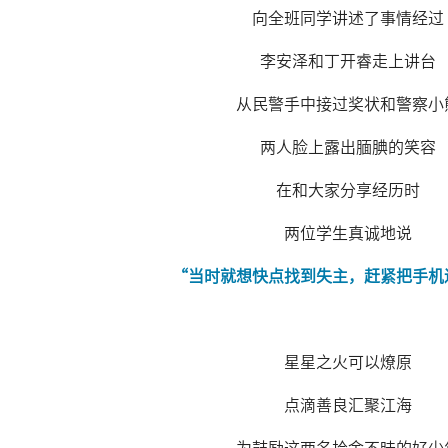
向全班同学讲述了事情经过
李安泽和丁开睿走上讲台
从民警手中接过奖状和警察小
两人脸上露出腼腆的笑容
在和大家分享经历时
两位学生真诚地说
“当时就想快点找到失主，赶紧把手机
星星之火可以燎原
点滴善良汇聚江海
为鼓励这两名拾金不昧的好少