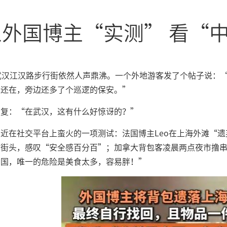
从外国博主“实测” 看“
武汉江汉路步行街依然人声鼎沸。一个外地游客发了个帖子说：
李还在，旁边还多了个巡逻的保安。”
回复：“在武汉，这有什么好惊讶的？”
近在社交平台上蛮火的一项测试：法国博主Leo在上海外滩“
国街头，感叹“安全感百分百”；加拿大背包客凌晨两点夜市撸
中国，唯一的危险是美食太多，容易胖！”