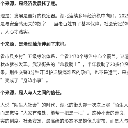
一个来源，是经济发展托了底。
理是：发展是最好的稳定器。湖北连续多年经济稳中向好，2025年
不是与安全感无关的数字——当老百姓有了基本保障，社会安定的
了，人心才踏实。
二个来源，是治理触角伸到了末梢。
省市县乡村”五级综治体系，全省1470个综治中心全覆盖。这
状态就被发现。武汉街头的“急救骑士”，半年救助了20多位
结果。荆州交警3分钟开道护送腹痛难忍的孕妇，也不是运气，是
事”变成了“身边小事”。
三个来源，是人与人之间的信任。
多人说“陌生人社会”的时代，湖北的街头却一次次上演“陌生
，而是觉得“人家有难处，能帮一把是一把”。这种朴素的善良
真实的刻度。社会安定，最高级的形态不是摄像头密布，而是人