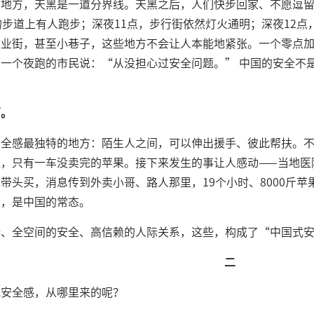
多地方，天黑是一道分界线。天黑之后，人们快步回家、不愿逗留
的步道上有人跑步；深夜11点，步行街依然灯火通明；深夜12
商业街，甚至小巷子，这些地方不会让人本能地紧张。一个零点
一个夜跑的市民说：“从没担心过安全问题。” 中国的安全不
面。
安全感最独特的地方：陌生人之间，可以伸出援手、彼此帮扶。
边，只有一车没卖完的苹果。接下来发生的事让人感动——当地医
带头买，消息传到外卖小哥、路人那里，19个小时、8000斤
例，是中国的常态。
全、全空间的安全、高信赖的人际关系，这些，构成了“中国式
二
式安全感，从哪里来的呢？