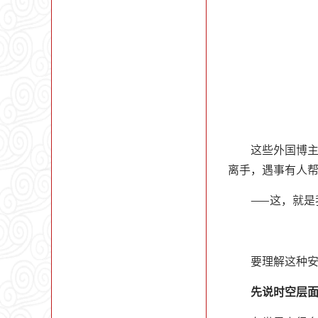
这些外国博
离手，遇事有人
——这，就
要理解这种
先说时空层