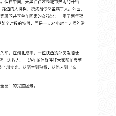
。但在中国，天黑往往才是城市热闹的开始——
点，路边的大排档、烧烤摊依然坐满了人。公园、
加完班骑共享单车回家的女孩说：“走了两年夜
是某个时段的特供，而是一天24小时全天候的常
不久前，在湖北咸丰，一位陕西货郎突发脑梗，
院一边救人，一边在微信群呼吁大家帮忙卖苹
苹果全部卖光。从陌生到熟悉，从路人到“亲
安全感”的完整图景。