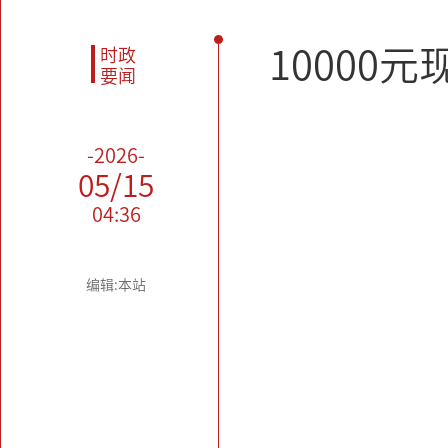
1000
时政
要闻
-2026-
05/15
04:36
编辑:本站