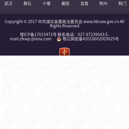
武汉
黄石
十堰
襄阳
宜昌
荆州
荆门
Copyright © 2017 中共湖北省委政法委员会 www.hbcaw.gov.cn All
Rights Reserved
鄂ICP备17015472号 联系电话：027-87239043 E-
mail:zfxwjc@sina.com
鄂公网安备42010602003625号