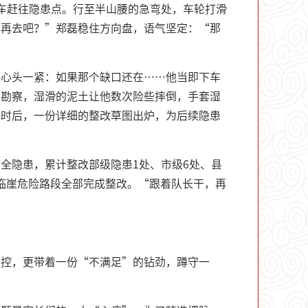
车赶往隐患点。行至半山腰的急弯处，车轮打滑
点再去吧？”郑磊稳住方向盘，语气坚定：“那
磊心头一紧：如果那个缺口还在……他当即下车
步勘察，湿滑的泥土让他数次险些摔倒，手套湿
小时后，一份详细的整改草图出炉，为后续隐患
全隐患，累计整改部级隐患1处、市级6处、县
水临崖危险路段全部完成整改。“跟着队长干，再
管控，更带着一份“不满足”的钻劲，蹲守一