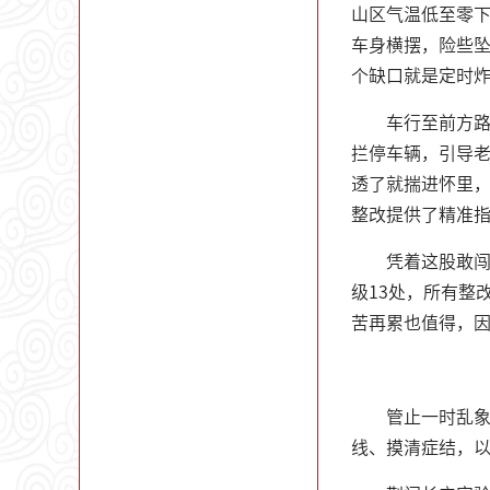
山区气温低至零
车身横摆，险些
个缺口就是定时
车行至前方
拦停车辆，引导
透了就揣进怀里
整改提供了精准
凭着这股敢闯
级13处，所有整
苦再累也值得，
管止一时乱
线、摸清症结，