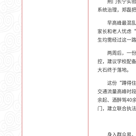
荆门长宁实
系统治理，郑磊
早高峰最混乱
家长和老人忧虑“
生均需经过这一
两周后，一
控，建议学校配
大石终于落地。
这份“蹲得
交通流量高峰时段
余起、酒醉驾40
门，建立联合执
身入群众易