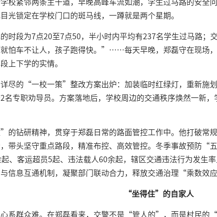
验学校紧邻两条主干道，早晚高峰车流如潮，学生过马路的安全
把目光锁定在学校门口的斑马线，一蹲就是两个星期。
的时段为7点20至7点50，半小时内平均有237名学生过马路
就怕车不让人，孩子跑得快。”……每天早晚，郑磊守在现场，
路段上下学的实情。
份详尽的“一校一策”整改方案出炉：加装临时红绿灯，重新施
备2名专职劝导员。方案落地后，学校周边的交通秩序焕然一新，
住”的钻研精神，贯穿于郑磊日常的路面管控工作中。他打破常
，带头坚守重点路段，精准布控、高效管控。冬季事故预防“五
余起、客运超员5起、违法载人60余起，辖区交通违法行为发生
法与信息互通机制，凝聚部门联动合力，释放交通治理“乘数效
“坐得住”的自家人
，心系群众难。在郑磊看来，交警不是“管人的”，而是村民的