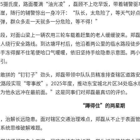
下5摄氏度，路面覆满“油光凌”，磊顾不上吃早饭，带着辅警驱
坠崖，随行的辅警惊出一身冷汗：“队长，太危险了，等天气好
炸弹，群众多走一天就多一分危险，等不得！”
路段，对面山梁上一辆农用三轮车载着赶集的老人缓缓驶来。郑
老人绕行安全路线。到达塘坪村后，他沿着两公里的临水路段徒
，手冻得握不住笔便哈口气暖暖，依旧坚持手绘隐患示意图。两
指引。
敢拼的“钉钉子”劲头，郑磊带领中队队员精准排查辖区道路安
改路段实现“零事故”。2025年度，推动东宝城北片区34处临
因为他永远冲在最前面。”这是同事们对郑磊最真切的评价。
“蹲得住”的两星期
象，治解长远隐患。面对辖区交通治理难点，郑磊从不止于表面
以系统思维破解难题。