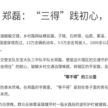
郑磊：“三得”践初心，
国道蜿蜒交错，乡村路网纵横延展，子陵、石桥驿、仙居、栗溪
7两条国道穿境而过，13万余辆机动车，3.5万余名驾驶人，100
图。
局交管支队东宝大队三中队中队长郑磊，便是这片辖区的交通守
“坐得住”的耐心，破解乡村交通治理难题，将辖区的平安路，
“等不得”的三公里
，防患未然难。在郑磊的字典里，“等不得”是刻在骨子里的责
于未然。
2月15日傍晚，群众反映栗溪镇塘坪村一临水路段的波形护栏被撞