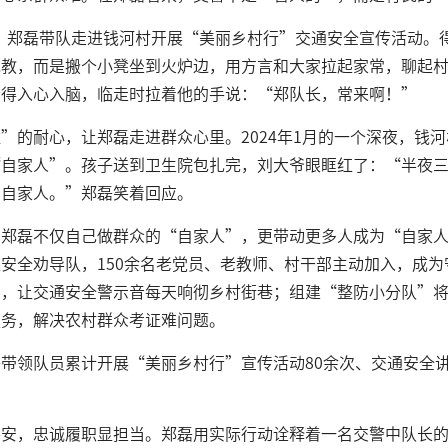
2月，郑磊带队走进钱河村开展“美丽乡村行”交通安全宣传活动
说教，而是搬个小凳坐到火炉边，用方言和大家拉起家常，聊起
听得入心入脑，临走时拉着他的手说：“郑队长，常来啊！”
”的耐心，让郑磊走进群众心里。2024年1月的一个深夜，钱
“自家人”。孩子送到卫生院包扎完，刘大爷眼眶红了：“半夜
当自家人。”郑磊笑着回应。
郑磊不仅自己做群众的“自家人”，更带动更多人成为“自家人
安全劝导队，150余名老党员、老教师、村干部主动加入，成
”，让交通安全警示音每天响彻乡村街巷；组建“整防小分队”
服务，解决农村群众考证难问题。
带领队员累计开展“美丽乡村行”宣传活动80余次、交通安全讲
平安，忠诚履职显担当。郑磊用实际行动诠释着一名交警中队长