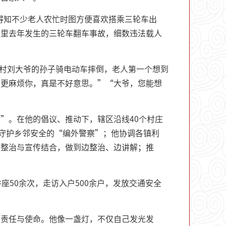
。得知不少老人农忙时图方便喜欢搭乘三轮车出
村里去年发生的三轮车翻车事故，细数违法载人
河村刘大爷的孙子骑电动车摔倒，老人第一个想到
三更麻烦你，真是不好意思。”“大爷，您能想
”。在他的倡议、推动下，辖区沿线40个村庄
为守护乡邻安全的“编外警察”；他协调各镇利
将整治与宣传结合，做到边整治、边讲解；推
座50余次，走访入户500余户，发放交通安全
的责任与使命。他像一盏灯，不仅自己发光发