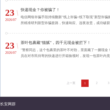
23
快递现金？你被骗了！
电信网络诈骗手段持续翻新“线上诈骗+线下取现”新型诈
2026/07
所精准研判新型诈骗套路，快速响应、连夜攻坚，成功破获一
23
茶叶包裹藏“猫腻”，四千元现金被拦下！
“警察同志，这个包裹里的茶叶不对劲，里面藏了一捆现金！”
2026/07
员在对市民待寄的快递进行开箱验视时，发现一包茶叶内竟藏
上一页
2
3
1
长安网群