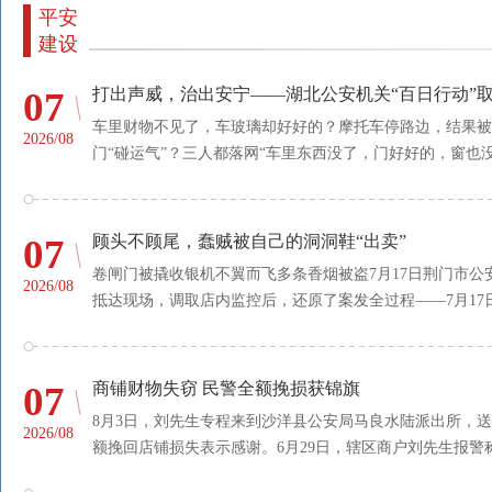
平安
建设
07
打出声威，治出安宁——湖北公安机关“百日行动”
车里财物不见了，车玻璃却好好的？摩托车停路边，结果被
2026/08
门“碰运气”？三人都落网“车里东西没了，门好好的，窗也没碎。
07
顾头不顾尾，蠢贼被自己的洞洞鞋“出卖”
卷闸门被撬收银机不翼而飞多条香烟被盗7月17日荆门市
2026/08
抵达现场，调取店内监控后，还原了案发全过程——7月17日
07
商铺财物失窃 民警全额挽损获锦旗
8月3日，刘先生专程来到沙洋县公安局马良水陆派出所，
2026/08
额挽回店铺损失表示感谢。6月29日，辖区商户刘先生报警称